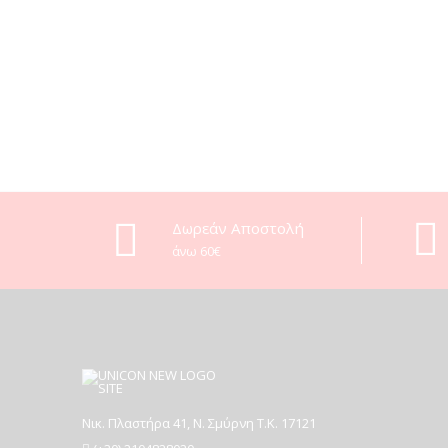
Δωρεάν Αποστολή
άνω 60€
Νικ. Πλαστήρα 41, Ν. Σμύρνη T.K. 17121